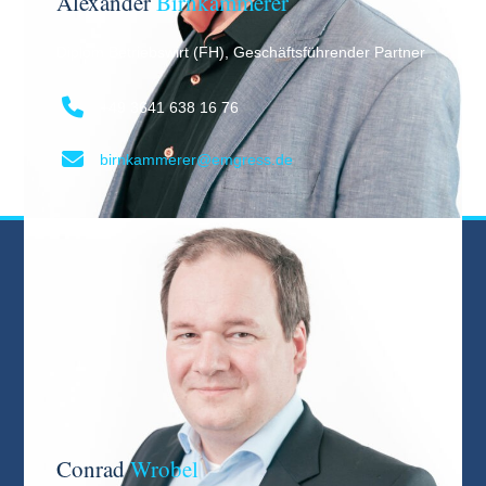
Alexander
Birnkammerer
Diplom Betriebswirt (FH), Geschäftsführender Partner
+49 3641 638 16 76
birnkammerer@emgress.de
Conrad
Wrobel