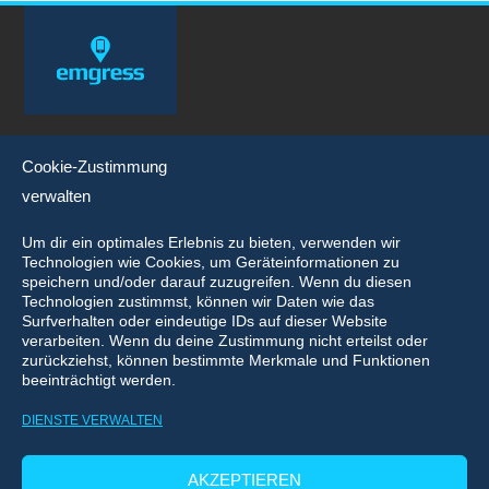
Cookie-Zustimmung
Weiteres
verwalten
Über uns
Um dir ein optimales Erlebnis zu bieten, verwenden wir
Technologien wie Cookies, um Geräteinformationen zu
Presse & Downloads
speichern und/oder darauf zuzugreifen. Wenn du diesen
Technologien zustimmst, können wir Daten wie das
Kontakt
Surfverhalten oder eindeutige IDs auf dieser Website
verarbeiten. Wenn du deine Zustimmung nicht erteilst oder
Karriere
zurückziehst, können bestimmte Merkmale und Funktionen
beeinträchtigt werden.
Cookie-Richtlinie (EU)
DIENSTE VERWALTEN
Leutragraben 1 | JenTower | 07743 Jena | +49 (0)3641 638 16
AKZEPTIEREN