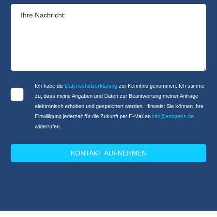
Bitte lasse dieses Feld leer.
Ich habe die
Datenschutzerklärung
zur Kenntnis genommen. Ich stimme
zu, dass meine Angaben und Daten zur Beantwortung meiner Anfrage
elektronisch erhoben und gespeichert werden. Hinweis: Sie können Ihre
Einwilligung jederzeit für die Zukunft per E-Mail an
info@emgress.de
widerrufen.